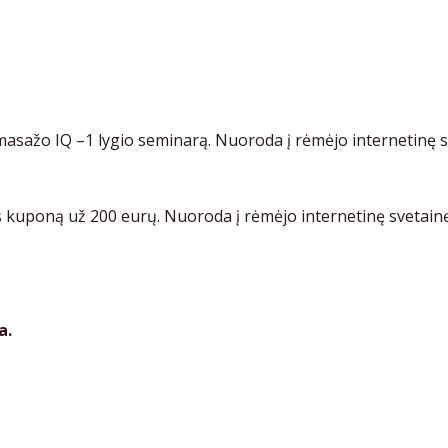
asažo IQ –1 lygio seminarą. Nuoroda į rėmėjo internetinę s
 kuponą už 200 eurų. Nuoroda į rėmėjo internetinę svetain
ja.