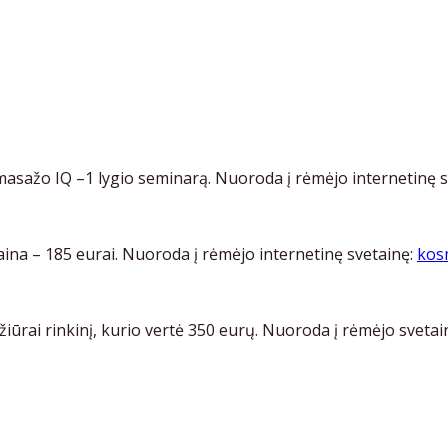
asažo IQ –1 lygio seminarą. Nuoroda į rėmėjo internetinę s
aina – 185 eurai. Nuoroda į rėmėjo internetinę svetainę:
kos
ūrai rinkinį, kurio vertė 350 eurų. Nuoroda į rėmėjo svetai