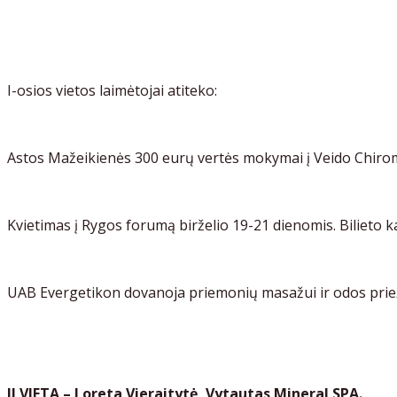
I-osios vietos laimėtojai atiteko:
Astos Mažeikienės 300 eurų vertės mokymai į Veido Chirom
Kvietimas į Rygos forumą birželio 19-21 dienomis. Bilieto k
UAB Evergetikon dovanoja priemonių masažui ir odos prieži
II VIETA – Loreta Vieraitytė, Vytautas Mineral SPA.