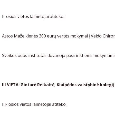
II-osios vietos laimėtojai atiteko:
Astos Mažeikienės 300 eurų vertės mokymai į Veido Chirom
Sveikos odos institutas dovanoja pasirinktiems mokymams
III VIETA: Gintarė Reikaitė, Klaipėdos valstybinė kolegi
III-iosios vietos laimėtojai atiteko: