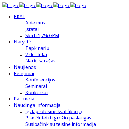
KKAL
Apie mus
Įstatai
Skirti 1,2% GPM
Narystė
Tapk nariu
Videoteka
Narių sąrašas
Naujienos
Renginiai
Konferencijos
Seminarai
Konkursai
Partneriai
Naudinga informacija
Įgyk profesinę kvalifikaciją
Pradėk teikti grožio paslaugas
Susipažink su teisine informacija