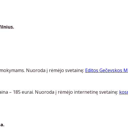
ilnius.
mokymams. Nuoroda į rėmėjo svetainę:
Editos Gečevskos M
aina – 185 eurai. Nuoroda į rėmėjo internetinę svetainę:
kos
ja.