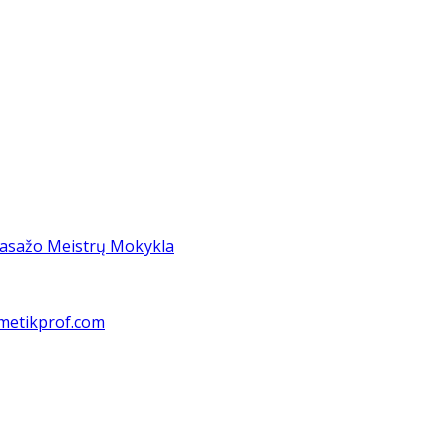
asažo Meistrų Mokykla
metikprof.com