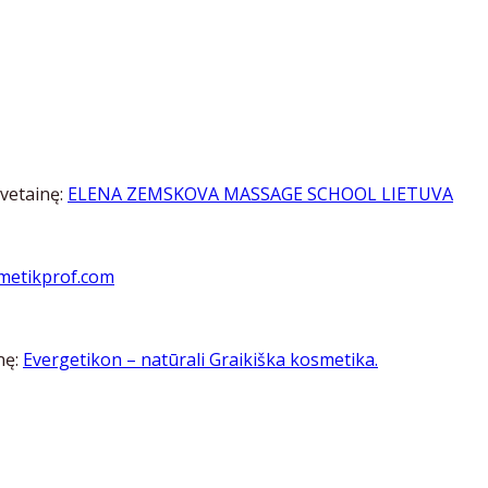
vetainę:
ELENA ZEMSKOVA MASSAGE SCHOOL LIETUVA
metikprof.com
nę:
Evergetikon – natūral
i Graikiška kosmetika.