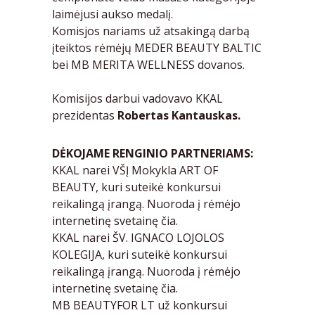
laimėjusi aukso medalį.
Komisjos nariams už atsakingą darbą
įteiktos rėmėjų
MEDER BEAUTY BALTIC
bei
MB MERITA WELLNESS
dovanos.
Komisijos darbui vadovavo KKAL
prezidentas
Robertas Kantauskas.
DĖKOJAME RENGINIO PARTNERIAMS:
KKAL narei VŠĮ Mokykla ART OF
BEAUTY, kuri suteikė konkursui
reikalingą įrangą. Nuoroda į rėmėjo
internetinę svetainę
čia.
KKAL narei ŠV. IGNACO LOJOLOS
KOLEGIJA, kuri suteikė konkursui
reikalingą įrangą. Nuoroda į rėmėjo
internetinę svetainę
čia.
MB BEAUTYFOR LT už konkursui