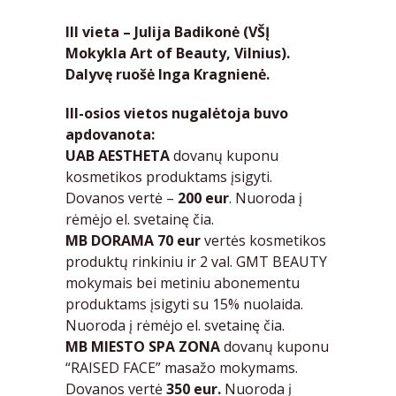
III vieta – Julija Badikonė (VŠĮ
Mokykla Art of Beauty, Vilnius).
Dalyvę ruošė Inga Kragnienė.
III-osios vietos nugalėtoja buvo
apdovanota:
UAB AESTHETA
dovanų kuponu
kosmetikos produktams įsigyti.
Dovanos vertė –
200 eur
. Nuoroda į
rėmėjo el. svetainę
čia.
MB DORAMA
70 eur
vertės kosmetikos
produktų rinkiniu ir 2 val. GMT BEAUTY
mokymais bei metiniu abonementu
produktams įsigyti su 15% nuolaida.
Nuoroda į rėmėjo el. svetainę
čia.
MB MIESTO SPA ZONA
dovanų kuponu
“RAISED FACE” masažo mokymams.
Dovanos vertė
350 eur.
Nuoroda į