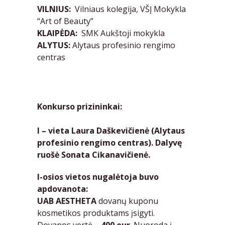
VILNIUS:
Vilniaus kolegija, VŠĮ Mokykla
“Art of Beauty”
KLAIPĖDA:
SMK Aukštoji mokykla
ALYTUS:
Alytaus profesinio rengimo
centras
Konkurso prizininkai:
I – vieta Laura Daškevičienė (Alytaus
profesinio rengimo centras). Dalyv
ę
ruošė Sonata Cikanavičienė.
I-osios vietos nugalėtoja buvo
apdovanota:
UAB AESTHETA
dovanų kuponu
kosmetikos produktams įsigyti.