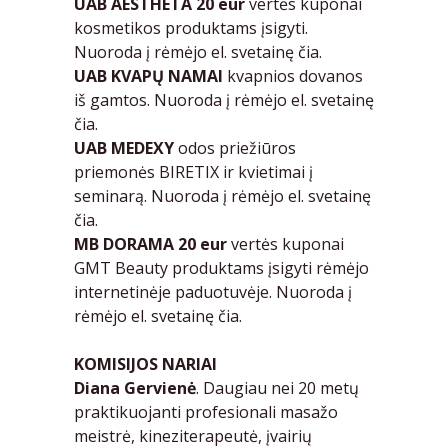
UAB AESTHETA
20 eur
vertės kuponai
kosmetikos produktams įsigyti.
Nuoroda į rėmėjo el. svetainę
čia.
UAB KVAPŲ NAMAI
kvapnios dovanos
iš gamtos. Nuoroda į rėmėjo el. svetainę
čia.
UAB MEDEXY
odos priežiūros
priemonės BIRETIX ir kvietimai į
seminarą. Nuoroda į rėmėjo el. svetainę
čia.
MB DORAMA
20 eur
vertės kuponai
GMT Beauty produktams įsigyti rėmėjo
internetinėje paduotuvėje. Nuoroda į
rėmėjo el. svetainę
čia.
KOMISIJOS NARIAI
Diana Gervienė
. Daugiau nei 20 metų
praktikuojanti profesionali masažo
meistrė, kineziterapeutė, įvairių