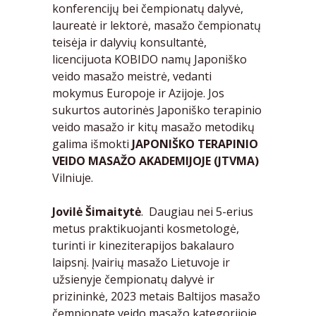
konferencijų bei čempionatų dalyvė,
laureatė ir lektorė, masažo čempionatų
teisėja ir dalyvių konsultantė,
licencijuota KOBIDO namų Japoniško
veido masažo meistrė, vedanti
mokymus Europoje ir Azijoje. Jos
sukurtos autorinės Japoniško terapinio
veido masažo ir kitų masažo metodikų
galima išmokti
JAPONIŠKO TERAPINIO
VEIDO MASAŽO AKADEMIJOJE
(JTVMA)
Vilniuje.
Jovilė Šimaitytė
. Daugiau nei 5-erius
metus praktikuojanti kosmetologė,
turinti ir kineziterapijos bakalauro
laipsnį. Įvairių masažo Lietuvoje ir
užsienyje čempionatų dalyvė ir
prizininkė, 2023 metais Baltijos masažo
čempionate veido masažo kategorijoje