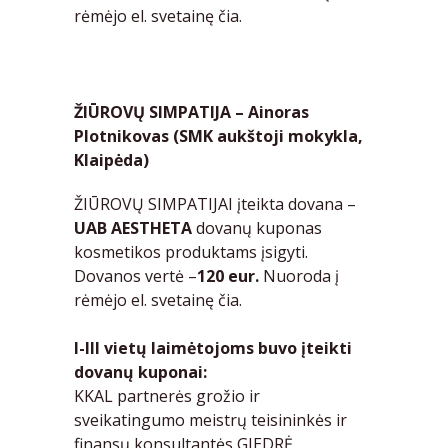
rėmėjo el. svetainę
čia.
ŽIŪROVŲ SIMPATIJA – Ainoras
Plotnikovas (SMK aukštoji mokykla,
Klaipėda)
ŽIŪROVŲ SIMPATIJAI įteikta dovana –
UAB AESTHETA
dovanų kuponas
kosmetikos produktams įsigyti.
Dovanos vertė –
120 eur.
Nuoroda į
rėmėjo el. svetainę
čia.
I-III vietų laimėtojoms buvo įteikti
dovanų kuponai:
KKAL partnerės grožio ir
sveikatingumo meistrų teisininkės ir
finansų konsultantės GIEDRĖ