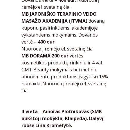
Dovanos vertė –
400 eur
. Nuoroda į
rėmėjo el. svetainę
čia.
MB JAPONIŠKO TERAPINIO VEIDO
MASAŽO AKADEMIJA
(JTVMA)
dovanų
kuponu pasirinktiems akademijoje
vykstantiems mokymams. Dovanos
vertė –
400 eur
.
Nuoroda į rėmėjo el. svetainę
čia.
MB DORAMA
200 eur
vertės
kosmetikos produktų rinkiniu ir 4 val.
GMT Beauty mokymais bei metiniu
abonementu produktams įsigyti su 15%
nuolaida. Nuoroda į rėmėjo el. svetainę
čia.
II vieta – Ainoras Plotnikovas (SMK
aukštoji mokykla, Klaipėda). Dalyvį
ruošė Lina Kromelytė.