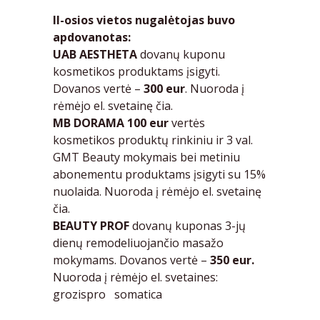
II-osios vietos nugalėtojas buvo
apdovanotas:
UAB AESTHETA
dovanų kuponu
kosmetikos produktams įsigyti.
Dovanos vertė –
300 eur
. Nuoroda į
rėmėjo el. svetainę
čia.
MB DORAMA
100 eur
vertės
kosmetikos produktų rinkiniu ir 3 val.
GMT Beauty mokymais bei metiniu
abonementu produktams įsigyti su 15%
nuolaida. Nuoroda į rėmėjo el. svetainę
čia.
BEAUTY PROF
dovanų kuponas 3-jų
dienų remodeliuojančio masažo
mokymams. Dovanos vertė –
350 eur.
Nuoroda į rėmėjo el. svetaines:
grozispro
somatica