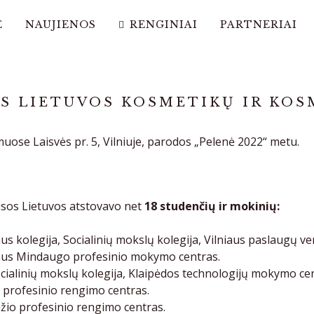
Ė
NAUJIENOS
RENGINIAI
PARTNERIAI
IRAS LIETUVOS KOSMETIKŲ IR K
muose Laisvės pr. 5, Vilniuje, parodos „Pelenė 2022“ metu.
isos Lietuvos atstovavo net
18 studenčių ir mokinių:
aus kolegija, Socialinių mokslų kolegija, Vilniaus paslaugų 
liaus Mindaugo profesinio mokymo centras.
ocialinių mokslų kolegija, Klaipėdos technologijų mokymo ce
ių profesinio rengimo centras.
žio profesinio rengimo centras.