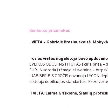
Konkurso prizininkai:
I VIETA – Gabrielė Brazlauskaitė, Mokykl
I-osios vietos nugalėtoja buvo apdovano
SVEIKOS ODOS INSTITUTAS skiria prizą – d
EUR . Nuoroda į rėmėjo el.svetainę –
https:/
UAB BERIBIS GROŽIS dovanoja LYCON depili
diktuoja depiliacijos standartus. Prizo ver
II VIETA: Laima Griškienė, Šiaulių profe