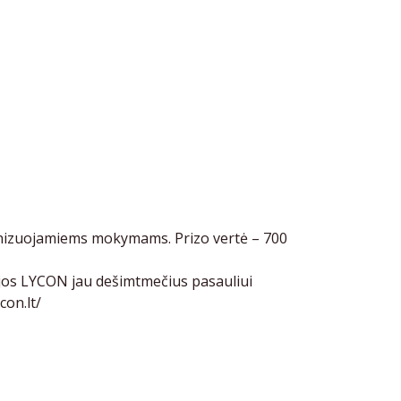
anizuojamiems mokymams. Prizo vertė – 700
jos LYCON jau dešimtmečius pasauliui
con.lt/