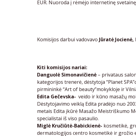
EUR. Nuoroda į rėmėjo internetinę svetainę
Komisijos darbui vadovavo
Jūratė Jocienė,
Kiti komisijos nariai:
Danguolė Simonavičienė
– privataus salo
kategorijos trenerė, dėstytoja “Planet SPA
pirmininkė “Art of beauty”mokykloje ir Vil
Edita Gečevska-
veido ir kūno masažų mokyt
Dėstytojavimo veiklą Edita pradėjo nuo 200
metais Edita įkūrė Masažo Meistriškumo Moky
specialistai iš viso pasaulio.
Miglė Kručiūtė-Babickienė-
kosmetikė, gro
dermatologijos centro kosmetikė ir grožio e