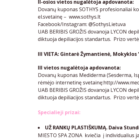
II-osios vietos nugalėtoja apdovanota:
Dovanų kuponas SOTHYS profesionaliai kosmet
el.svetainę –
www.sothys.lt
Facebook/Instagram: @SothysLietuva
UAB BERIBIS GROŽIS dovanoja LYCON depili
diktuoja depiliacijos standartus. Prizo ver
III VIETA: Gintarė Žymantienė, Mokyklos
III vietos nugalėtoja apdovanota:
Dovanų kuponas Mediderma (Sesderma, Ispa
rėmėjo internetinę svetainę:
http://www.med
UAB BERIBIS GROŽIS dovanoja LYCON depili
diktuoja depiliacijos standartus. Prizo ver
Specialieji prizai:
UŽ RANKŲ PLASTIŠKUMĄ. Daiva Stund
MIESTO SPA ZONA kviečia į individualius j