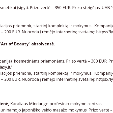
ikai įsigyti. Prizo vertė – 350 EUR. Prizo steigėjas: UAB “G
acijos priemonių startinį komplektą ir mokymus. Kompanij
tė – 200 EUR. Nuoroda į rėmėjo internetinę svetainę:
https://ly
 “Art of Beauty” absolventė.
nija) kosmetinėms priemonėms. Prizo vertė – 300 EUR. Pri
exy.lt/
acijos priemonių startinį komplektą ir mokymus. Kompanij
tė – 200 EUR. Nuoroda į rėmėjo internetinę svetainę:
https://ly
ienė,
Karaliaus Mindaugo profesinio mokymo centras.
auninamojo japoniško veido masažo mokymus. Prizo vertė – 