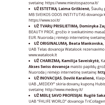
svetainę:
https://www.miestospazona.lt/
UŽ ESTETIKĄ
.
Laima Griškienė,
Šiaulių
MB SVEIKOS ODOS INSTITUTAS dovanoja kosm
https://www.soi.lt/
UŽ TVARŲ PRISILIETIMĄ. Dominyka Za
BEAUTY PROF, grožio ir sveikatinimo masaž
EUR. Nuoroda į rėmėjo internetinę svetain
UŽ ORIGINALUMĄ. Beata Mankovska,
UAB Telas dovanoja Watalook rezervavimo p
www.watalook.lt
UŽ CHARIZMĄ. Kamilija Saveiskytė,
Ka
Akses Swiss dovanoja
maisto papildų grož
Nuoroda į rėmėjo internetinę svetainę:
htt
UŽ INOVACIJAS. Dovilė Karalienė,
Klaip
UAB „MEDEXY“ skiria dovanų kuponą Hubisla
svetainę:
http://www.medexy.lt/
UŽ MEILĘ SAVO PROFESIJAI
.
Rugilė Sak
UAB “FHLIFE WORLD” dovanoja TriCollagen B