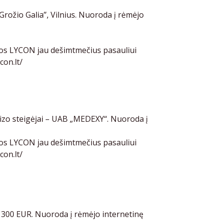
rožio Galia”, Vilnius. Nuoroda į rėmėjo
os LYCON jau dešimtmečius pasauliui
con.lt/
zo steigėjai – UAB „MEDEXY“. Nuoroda į
os LYCON jau dešimtmečius pasauliui
con.lt/
300 EUR. Nuoroda į rėmėjo internetinę