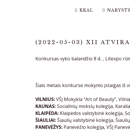
KKAL
NARYST
(2022-05-03) XII ATV
Konkursas vyko balandžio 8 d.. , Litexpo rū
Šiais metais konkurse mokymo įstaigas iš v
VILNIUS:
VŠĮ Mokykla “Art of Beauty”, Vilni
KAUNAS:
Socialinių mokslų kolegija, Kara
KLAIPĖDA:
Klaipėdos valstybinė kolegija, S
ŠIAULIAI:
Šiaulių valstybinė kolegija, Šiaul
PANEVĖŽYS:
Panevėžio kolegija, VŠĮ Panevė