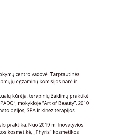
 mokymų centro vadovė. Tarptautinės
giamųjų egzaminų komisijos narė ir
ualų kūrėja, terapinių žaidimų praktikė.
SPADO“, mokykloje “Art of Beauty”. 2010
tologijos, SPA ir kineziterapijos
rslo praktika. Nuo 2019 m. Inovatyvios
ikos kosmetikė, „Phyris“ kosmetikos