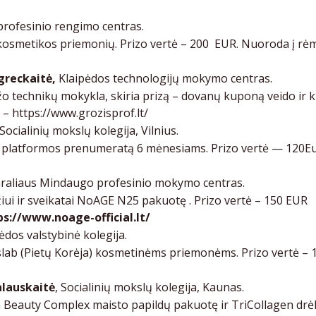
 profesinio rengimo centras.
etikos priemonių. Prizo vertė – 200 EUR. Nuoroda į rėmė
greckaitė,
Klaipėdos technologijų mokymo centras.
o technikų mokykla, skiria prizą – dovanų kuponą veido i
ę –
https://www.grozisprof.lt/
Socialinių mokslų kolegija, Vilnius.
latformos prenumeratą 6 mėnesiams. Prizo vertė — 120Eur.
raliaus Mindaugo profesinio mokymo centras.
iui ir sveikatai NoAGE N25 pakuotę . Prizo vertė – 150 EUR
ps://www.noage-official.lt/
ėdos valstybinė kolegija.
b (Pietų Korėja) kosmetinėms priemonėms. Prizo vertė – 1
alauskaitė
, Socialinių mokslų kolegija, Kaunas.
eauty Complex maisto papildų pakuotę ir TriCollagen drėki