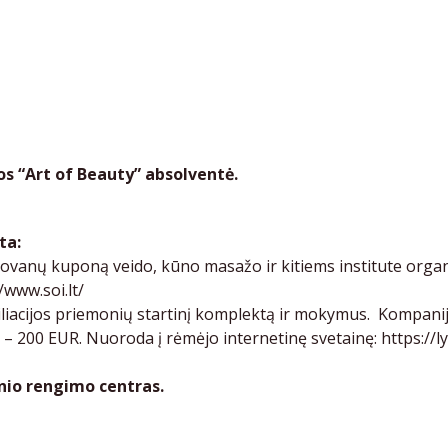
os “Art of Beauty” absolventė.
ta:
ovanų kuponą veido, kūno masažo ir kitiems institute org
/www.soi.lt/
acijos priemonių startinį komplektą ir mokymus. Kompani
tė – 200 EUR. Nuoroda į rėmėjo internetinę svetainę:
https://ly
sinio rengimo centras.