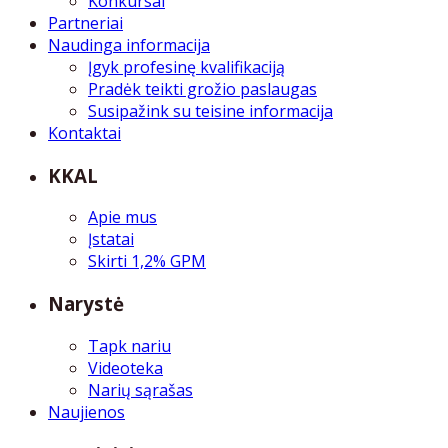
Konkursai
Partneriai
Naudinga informacija
Įgyk profesinę kvalifikaciją
Pradėk teikti grožio paslaugas
Susipažink su teisine informacija
Kontaktai
KKAL
Apie mus
Įstatai
Skirti 1,2% GPM
Narystė
Tapk nariu
Videoteka
Narių sąrašas
Naujienos