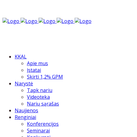
KKAL
Apie mus
Įstatai
Skirti 1,2% GPM
Narystė
Tapk nariu
Videoteka
Narių sąrašas
Naujienos
Renginiai
Konferencijos
Seminarai