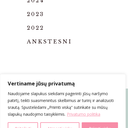
2024
2023
2022
ANKSTESNI
Vertiname jūsų privatumą
COPYRIGHT 2025 © KOSMETIKŲ IR KOSMETOLOGŲ ASOCIACIJA |
Naudojame slapukus siekdami pagerinti jūsų naršymo
PRIVATUMO POLITIKA
patirtį, teikti suasmenintus skelbimus ar turinį ir analizuoti
srautą. Spustelėdami „Priimti viską“ sutinkate su mūsų
slapukų naudojimo taisyklėmis.
Privatumo politika
Įjungti slapukus