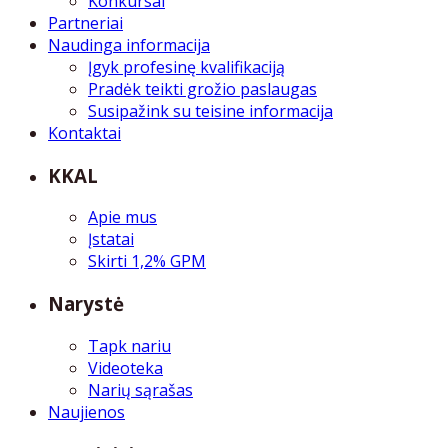
Konkursai
Partneriai
Naudinga informacija
Įgyk profesinę kvalifikaciją
Pradėk teikti grožio paslaugas
Susipažink su teisine informacija
Kontaktai
KKAL
Apie mus
Įstatai
Skirti 1,2% GPM
Narystė
Tapk nariu
Videoteka
Narių sąrašas
Naujienos