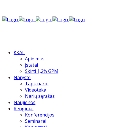
KKAL
Apie mus
Įstatai
Skirti 1,2% GPM
Narystė
Tapk nariu
Videoteka
Narių sąrašas
Naujienos
Renginiai
Konferencijos
Seminarai