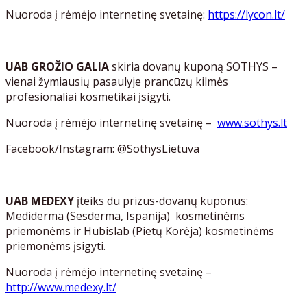
Nuoroda į rėmėjo internetinę svetainę:
https://lycon.lt/
UAB GROŽIO GALIA
skiria dovanų kuponą SOTHYS –
vienai žymiausių pasaulyje prancūzų kilmės
profesionaliai kosmetikai įsigyti.
Nuoroda į rėmėjo internetinę svetainę –
www.sothys.lt
Facebook/Instagram: @SothysLietuva
UAB MEDEXY
įteiks du prizus-dovanų kuponus:
Mediderma (Sesderma, Ispanija) kosmetinėms
priemonėms ir Hubislab (Pietų Korėja) kosmetinėms
priemonėms įsigyti.
Nuoroda į rėmėjo internetinę svetainę –
http://www.medexy.lt/