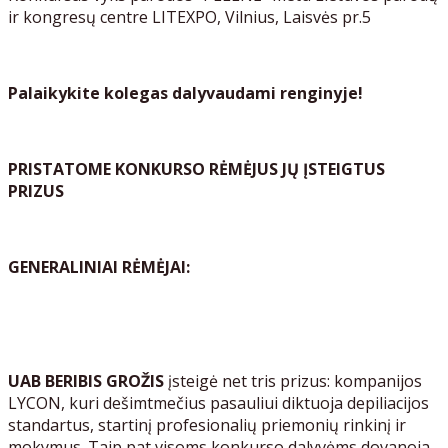
ir kongresų centre LITEXPO, Vilnius, Laisvės pr.5
Palaikykite kolegas dalyvaudami renginyje!
PRISTATOME KONKURSO RĖMĖJUS JŲ ĮSTEIGTUS
PRIZUS
GENERALINIAI RĖMĖJAI:
UAB BERIBIS GROŽIS
įsteigė net tris prizus: kompanijos
LYCON, kuri dešimtmečius pasauliui diktuoja depiliacijos
standartus, startinį profesionalių priemonių rinkinį ir
mokymus. Taip pat visoms konkurso dalyvėms dovanoja