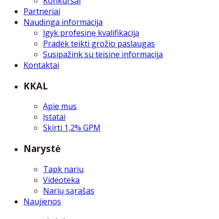
Konkursai
Partneriai
Naudinga informacija
Įgyk profesinę kvalifikaciją
Pradėk teikti grožio paslaugas
Susipažink su teisine informacija
Kontaktai
KKAL
Apie mus
Įstatai
Skirti 1,2% GPM
Narystė
Tapk nariu
Videoteka
Narių sąrašas
Naujienos