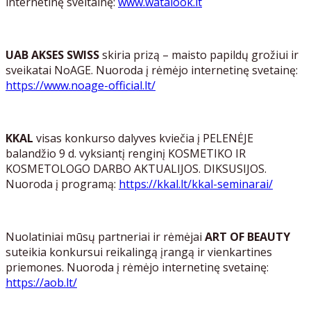
internetinę sveitainę:
www.watalook.lt
UAB AKSES SWISS
skiria prizą – maisto papildų grožiui ir
sveikatai NoAGE. Nuoroda į rėmėjo internetinę svetainę:
https://www.noage-official.lt/
KKAL
visas konkurso dalyves kviečia į PELENĖJE
balandžio 9 d. vyksiantį renginį KOSMETIKO IR
KOSMETOLOGO DARBO AKTUALIJOS. DIKSUSIJOS.
Nuoroda į programą:
https://kkal.lt/kkal-seminarai/
Nuolatiniai mūsų partneriai ir rėmėjai
ART OF BEAUTY
suteikia konkursui reikalingą įrangą ir vienkartines
priemones. Nuoroda į rėmėjo internetinę svetainę:
https://aob.lt/