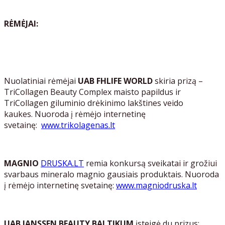
RĖMĖJAI:
Nuolatiniai rėmėjai
UAB FHLIFE WORLD
skiria prizą –
TriCollagen Beauty Complex maisto papildus ir
TriCollagen giluminio drėkinimo lakštines veido
kaukes. Nuoroda į rėmėjo internetinę
svetainę:
www.trikolagenas.lt
MAGNIO
DRUSKA.LT
remia konkursą sveikatai ir grožiui
svarbaus mineralo magnio gausiais produktais.
Nuoroda
į rėmėjo internetinę svetainę:
www.magniodruska.lt
UAB JANSSEN BEAUTY BALTIKUM
įsteigė du prizus: