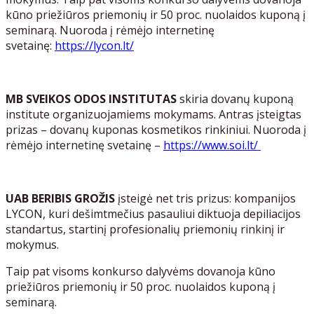
kūno priežiūros priemonių ir 50 proc. nuolaidos kuponą į
seminarą. Nuoroda į rėmėjo internetinę
svetainę:
https://lycon.lt/
MB SVEIKOS ODOS INSTITUTAS
skiria dovanų kuponą
institute organizuojamiems mokymams. Antras įsteigtas
prizas – dovanų kuponas kosmetikos rinkiniui. Nuoroda į
rėmėjo internetinę svetainę –
https://www.soi.lt/
UAB BERIBIS GROŽIS
įsteigė net tris prizus: kompanijos
LYCON, kuri dešimtmečius pasauliui diktuoja depiliacijos
standartus, startinį profesionalių priemonių rinkinį ir
mokymus.
Taip pat visoms konkurso dalyvėms dovanoja kūno
priežiūros priemonių ir 50 proc. nuolaidos kuponą į
seminarą.