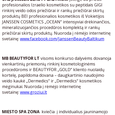
profesionalios Izraelio kosmetikos su peptidais GIGI
rinkinį veido odos priežiūrai ir rankų priežiūrai skirtų
produktų BEI profesionalios kosmetikos iš Vokietijos
JANSSEN COSMETICS „OCEAN“ intensyviai drėkinančios,
mineralizuojančios procedūros komplektą ir rankų
priežiūrai skirtų produktų. Nuoroda į rėmėjo internetinę
svetainę:
www.facebook.com/JanssenBeautyBaltikum
MB BEAUTYFOR LT
visoms konkurso dalyvėms dovanoja
vienkartinių priemonių rinkinį kosmetologinėms
procedūroms ir BEAUTYFOR „GOLD“ kliento nuolaidų
kortelę, papildoma dovana – daugkartinio naudojimo
veido kaukė „Dermedics“ ir „Dermedics“ kosmetikos
mėginukai. Nuoroda į rėmėjo internetinę
svetainę:
www.groziui.lt
MIESTO SPA ZONA
kviečia į individualius jauninamojo