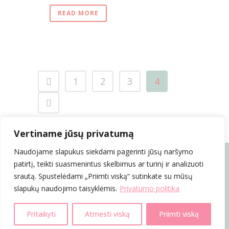
READ MORE
1
2
3
4
Vertiname jūsų privatumą
COPYRIGHT 2025 © KOSMETIKŲ IR KOSMETOLOGŲ ASOCIACIJA |
Naudojame slapukus siekdami pagerinti jūsų naršymo
PRIVATUMO POLITIKA
patirtį, teikti suasmenintus skelbimus ar turinį ir analizuoti
srautą. Spustelėdami „Priimti viską“ sutinkate su mūsų
slapukų naudojimo taisyklėmis.
Privatumo politika
Įjungti slapukus
Pritaikyti
Atmesti viską
Priimti viską
POWERED BY
GETSPACE