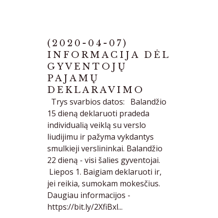
(2020-04-07)
INFORMACIJA DĖL
GYVENTOJŲ
PAJAMŲ
DEKLARAVIMO
Trys svarbios datos: Balandžio
15 dieną deklaruoti pradeda
individualią veiklą su verslo
liudijimu ir pažyma vykdantys
smulkieji verslininkai. Balandžio
22 dieną - visi šalies gyventojai.
Liepos 1. Baigiam deklaruoti ir,
jei reikia, sumokam mokesčius.
Daugiau informacijos -
https://bit.ly/2XfiBxl...